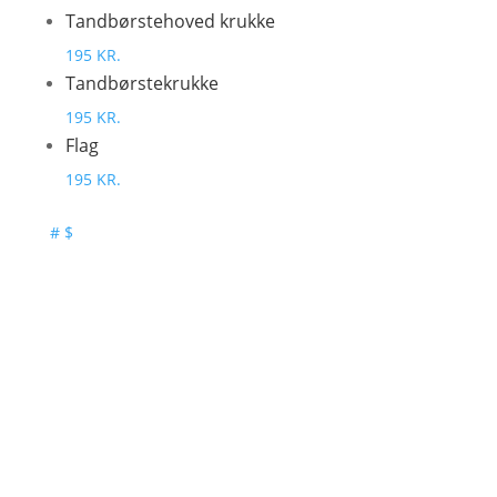
Tandbørstehoved krukke
195 KR.
Tandbørstekrukke
195 KR.
Flag
195 KR.
#
$
North Urban Art Studio